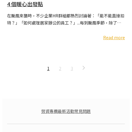
4 個暖心出發點
在颱風來襲時，不少企業HR群組都熱烈討論著：「能不能直接扣
特？」「如何處理居家辦公的員工？」...每到颱風季節，除了關
注颱風路徑外，人資與主管最頭痛的問題便是颱風假的處理
Read more
1
2
3
勞資專欄
最新活動
常見問題