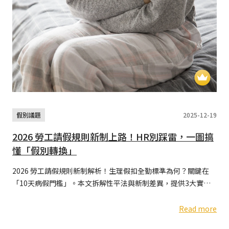
假別議題
2025-12-19
2026 勞工請假規則新制上路！HR別踩雷，一圖搞
懂「假別轉換」
2026 勞工請假規則新制解析！生理假扣全勤標準為何？關鍵在
「10天病假門檻」。本文拆解性平法與新制差異，提供3大實務
案例與HR考勤調整建議，助您釐清假別轉換邏輯
Read more