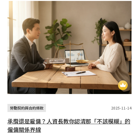
勞動契約與合約條款
2025-11-14
承攬還是雇傭？人資長教你認清那「不該模糊」的
僱傭關係界線