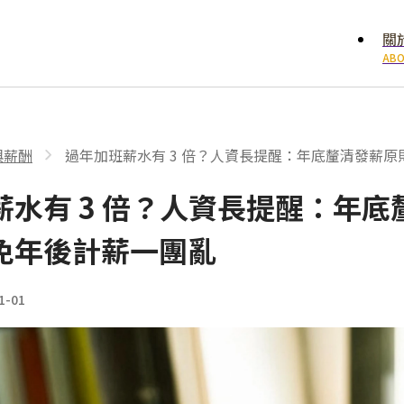
關
ABO
與薪酬
過年加班薪水有 3 倍？人資長提醒：年底釐清發薪
薪水有 3 倍？人資長提醒：年底
免年後計薪一團亂
1-01