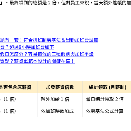
」
。最終領到的總額是 2 倍，但對員工來說，當天額外進帳的加
題有一套！符合排班制勞基法＆出勤加班費試算
費？超過8小時加班費如下
假日怎麼分？容易搞混的三種假別與加班爭議
質疑？薪資單範本設計的關鍵在這！
是否包含原薪資
加發薪資倍數
總計領取 (月薪制)
（1 倍）
額外加給 1 倍
當日總計領取 2 倍
（1 倍）
依加班時數加成
依勞基法公式計算