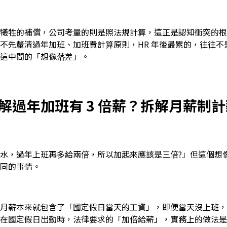
犧牲的補償，公司考量的則是照法規計算，這正是認知衝突的根
不先釐清過年加班、加班費計算原則，HR 年後最累的，往往不
這中間的「想像落差」。
解過年加班有 3 倍薪？拆解月薪制
水，過年上班再多給兩倍，所以加起來應該是三倍?」但這個想
同的事情。
月薪本來就包含了「國定假日當天的工資」，即便當天沒上班，
在國定假日出勤時，法律要求的「加倍給薪」，實務上的做法是