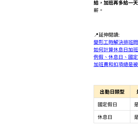
給，加班再多給一天
薪。
📍延伸閱讀:
變形工時解決排班問
如何計算休息日加班
例假、休息日、國定
加班費和扣項總是被
出勤日類型
國定假日
是
休息日
是