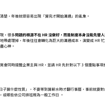
清楚，年後就很容易出現「算完才開始溝通」的亂象。
現，很多
問題的根源不在 HR 沒做好，而是制度本身沒能先替
地帶處理掉，年後往往會轉化為巨大的溝通成本，演變成 HR 
盡心神。
會同時提醒企業主與 HR，並請 HR 先針對以下 3 個重點事
日子算什麼性質」，不要等到算薪水時才翻行事曆，事前就要對
，或哪些依公司排班視為一般工作日 。