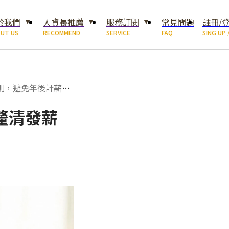
於我們
人資長推薦
服務訂閱
常見問題
註冊/
UT US
RECOMMEND
SERVICE
FAQ
SING UP 
原則，避免年後計薪一
釐清發薪