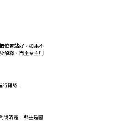
人把位置站好
。如果不
忙於解釋，而企業主則
項進行確認：
內說清楚：哪些是國