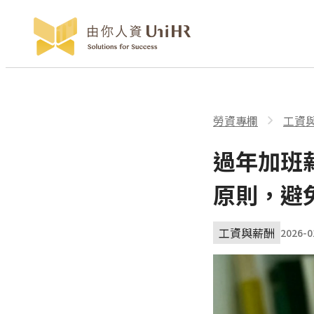
勞資專欄
工資
團亂
過年加班
原則，避
工資與薪酬
2026-0