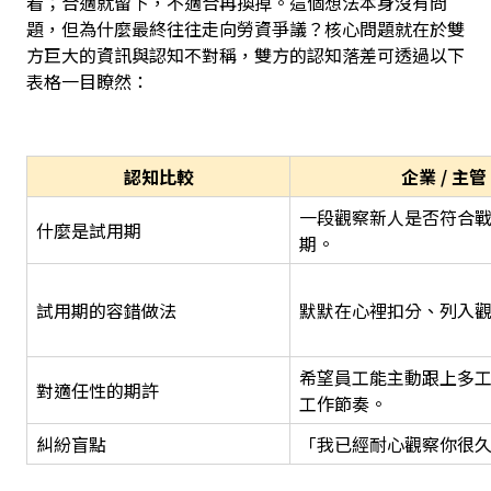
看；合適就留下，不適合再換掉。這個想法本身沒有問
題，但為什麼最終往往走向勞資爭議？核心問題就在於雙
方巨大的資訊與認知不對稱，雙方的認知落差可透過以下
表格一目瞭然：
認知比較
企業 / 主管
一段觀察新人是否符合
什麼是試用期
期。
試用期的容錯做法
默默在心裡扣分、列入
希望員工能主動跟上多
對適任性的期許
工作節奏。
糾紛盲點
「我已經耐心觀察你很