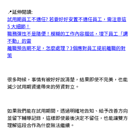
📍延伸閱讀:
試用期員工不適任? 若要好好安置不適任員工，需注意這
5 大細節！
職務彈性不是隨便！模糊的工作內容描述，埋下員工「調
不動」的雷
離職預告期不足，怎麼處理？3個應對員工提前離職的對
策
很多時候，事情有被好好說清楚，結果即使不完美，也能
減少試用期資遣帶來的勞資對立。
如果我們能在試用期間，透過明確地告知、給予改善方向
並留下輔導記錄，這樣即使最後決定不留任，也能讓雙方
理解這段合作為什麼無法繼續。