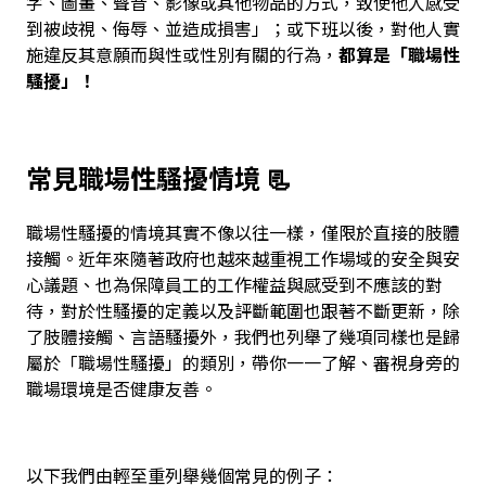
字、圖畫、聲音、影像或其他物品的方式，致使他人感受
到被歧視、侮辱、並造成損害」；或下班以後，對他人實
施違反其意願而與性或性別有關的行為，
都算是「職場性
騷擾」！
常見職場性騷擾情境 📃
職場性騷擾的情境其實不像以往一樣，僅限於直接的肢體
接觸。近年來隨著政府也越來越重視工作場域的安全與安
心議題、也為保障員工的工作權益與感受到不應該的對
待，對於性騷擾的定義以及評斷範圍也跟著不斷更新，除
了肢體接觸、言語騷擾外，我們也列舉了幾項同樣也是歸
屬於「職場性騷擾」的類別，帶你一一了解、審視身旁的
職場環境是否健康友善。
以下我們由輕至重列舉幾個常見的例子：