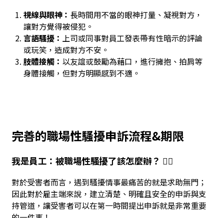
視線與眼神：
長時間用不當的眼神打量、凝視對方，
讓對方覺得被侵犯。
言語騷擾：
上司或同事對員工發表帶有性暗示的評論
或玩笑，造成對方不安。
肢體接觸：
以友誼或鼓勵為藉口，進行擁抱、拍肩等
身體接觸，但對方明顯感到不適。
完善的職場性騷擾申訴流程&期限
我是員工：被職場性騷擾了該怎麼辦？ 😵‍💫
對於受害者而言，遇到騷擾情事最痛苦的就是求助無門；
因此對於雇主端來說，建立清楚、明確且安全的申訴與支
持管道，讓受害者可以在第一時間提出申訴就是非常重要
的一件事！