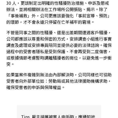
30 人，更該制定出明確的性騷擾防治措施、申訴及懲戒
辦法，並將相關辦法在工作場所公開張貼、揭示。除了
「事後補救」外，公司更應該要強化「事前宣導、預防」
的環節，才不會永遠只停留在亡羊補牢的窘境。
不管是同事之間的性騷擾、還是出差期間遭遇客戶騷擾，
公司都應該以尊重和保密的方式，安排調查小組進行事實
調查及處理或安排專員陪同並提供必要的法律諮詢。確保
過程中的受害者隱私是受到保護、不會再受到二度傷害，
或根據情節考慮暫時調離騷擾者的崗位，以避免進一步衝
突。
如果當案件複雜到無法由內部解決時，公司同樣也可協助
受害者向外部單位如：勞動局或其他法律援助機構求助，
確保受害者的申訴與保障權益。
Tips. 雇主接獲被害人申訴時，應通知地