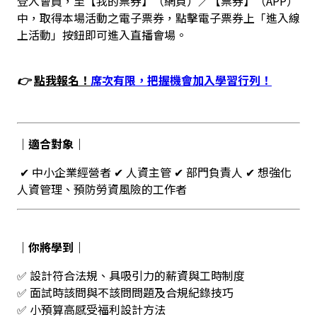
登入會員，至【我的票券】（網頁）／【票券】（APP）
中，取得本場活動之電子票券，點擊電子票券上「進入線
上活動」按鈕即可進入直播會場。
👉
點我報名！
席
次有限，把握機會加入學習行列！
｜適合對象｜
✔ 中小企業經營者 ✔ 人資主管 ✔ 部門負責人 ✔ 想強化
人資管理、預防勞資風險的工作者
｜你將學到｜
✅ 設計符合法規、具吸引力的薪資與工時制度
✅ 面試時該問與不該問問題及合規紀錄技巧
✅ 小預算高感受福利設計方法